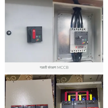
गळती संरक्षण MCCB