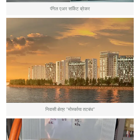
पॅनेल एअर सर्किट ब्रेकर
निवासी क्षेत्र "मोर्स्काया तटबंध"