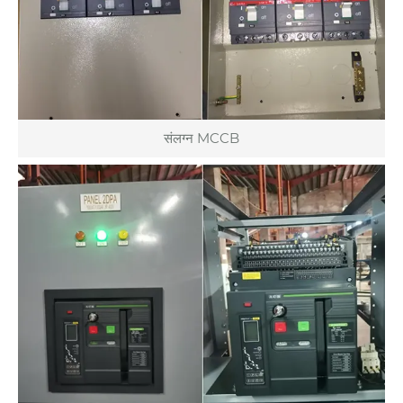
संलग्न MCCB